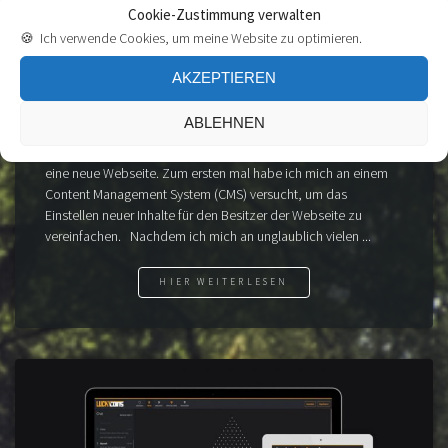
Cookie-Zustimmung verwalten
🍪 Ich verwende Cookies, um meine Website zu optimieren.
AKZEPTIEREN
WEBSEITE DER AIG HERZHAUSEN
E.V.
ABLEHNEN
Lange genug hat es gedauert, doch jetzt hat die Angler
Interessengemeinschaft von Herzhausen (AIG Herzhausen e.V.)
eine neue Webseite. Zum ersten mal habe ich mich an einem
Content Management System (CMS) versucht, um das
Einstellen neuer Inhalte für den Besitzer der Webseite zu
vereinfachen. Nachdem ich mich an unglaublich vielen ...
HIER WEITERLESEN