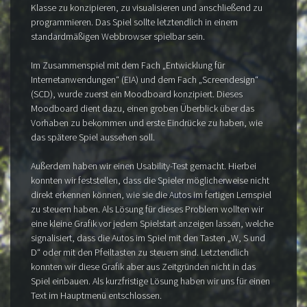
Klasse zu konzipieren, zu visualisieren und anschließend zu
programmieren. Das Spiel sollte letztendlich in einem
standardmäßigen Webbrowser spielbar sein.
Im Zusammenspiel mit dem Fach „Entwicklung für
Internetanwendungen“ (EIA) und dem Fach „Screendesign“
(SCD), wurde zuerst ein Moodboard konzipiert. Dieses
Moodboard dient dazu, einen groben Überblick über das
Vorhaben zu bekommen und erste Eindrücke zu haben, wie
das spätere Spiel aussehen soll.
Außerdem haben wir einen Usability-Test gemacht. Hierbei
konnten wir feststellen, dass die Spieler möglicherweise nicht
direkt erkennen können, wie sie die Autos im fertigen Lernspiel
zu steuern haben. Als Lösung für dieses Problem wollten wir
eine kleine Grafik vor jedem Spielstart anzeigen lassen, welche
signalisiert, dass die Autos im Spiel mit den Tasten „W, S und
D“ oder mit den Pfeiltasten zu steuern sind. Letztendlich
konnten wir diese Grafik aber aus Zeitgründen nicht in das
Spiel einbauen. Als kurzfristige Lösung haben wir uns für einen
Text im Hauptmenü entschlossen.