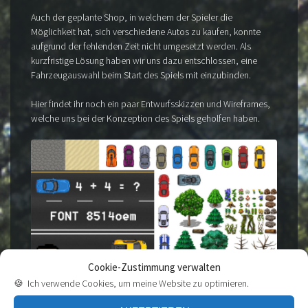
Auch der geplante Shop, in welchem der Spieler die
Möglichkeit hat, sich verschiedene Autos zu kaufen, konnte
aufgrund der fehlenden Zeit nicht umgesetzt werden. Als
kurzfristige Lösung haben wir uns dazu entschlossen, eine
Fahrzeugauswahl beim Start des Spiels mit einzubinden.
Hier findet ihr noch ein paar Entwurfsskizzen und Wireframes,
welche uns bei der Konzeption des Spiels geholfen haben.
Cookie-Zustimmung verwalten
🍪 Ich verwende Cookies, um meine Website zu optimieren.