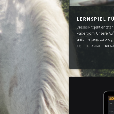
LERNSPIEL F
Dieses Projekt entstan
Paderborn. Unsere Aufg
anschließend zu progr
sein. Im Zusammenspie