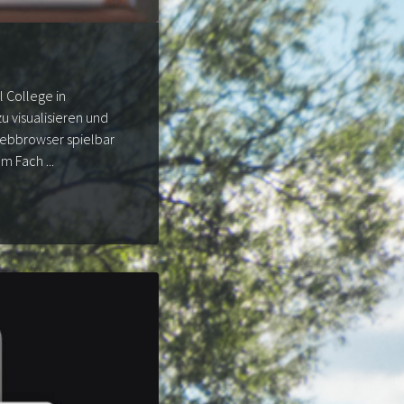
l College in
u visualisieren und
Webbrowser spielbar
 Fach ...