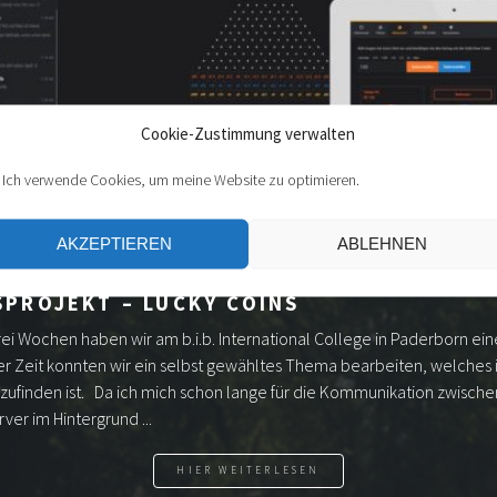
Cookie-Zustimmung verwalten
 Ich verwende Cookies, um meine Website zu optimieren.
AKZEPTIEREN
ABLEHNEN
PROJEKT – LUCKY COINS
ei Wochen haben wir am b.i.b. International College in Paderborn ein
r Zeit konnten wir ein selbst gewähltes Thema bearbeiten, welches 
ufinden ist. Da ich mich schon lange für die Kommunikation zwische
er im Hintergrund ...
HIER WEITERLESEN