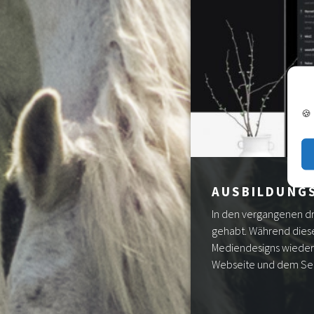
🍪
AUSBILDUNGS
In den vergangenen dr
gehabt. Während diese
Mediendesigns wiederz
Webseite und dem Serv