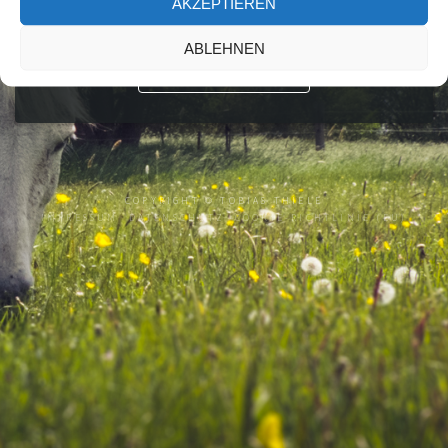
AKZEPTIEREN
natürlich die Kamera nicht zu Hause gelassen, sondern habe
eine Bekannte zu den nahe gelegenen Reiterhöfen begleitet. ...
ABLEHNEN
HIER WEITERLESEN
COPYRIGHT ©
TOBIAS THIELE
IMPRESSUM
DATENSCHUTZ
COOKIE-RICHTLINIE (EU)