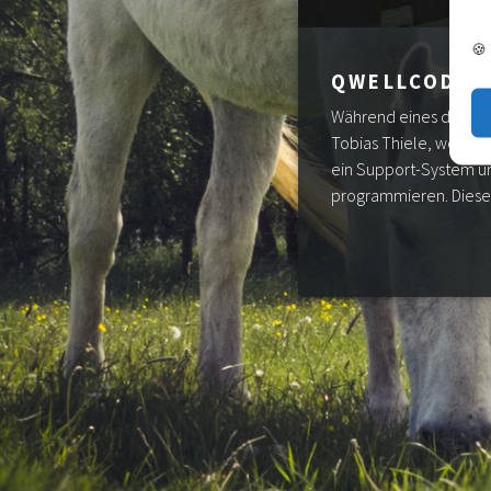
🍪
QWELLCODE G
Während eines dreimon
Tobias Thiele, welches
ein Support-System un
programmieren. Dieses