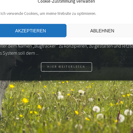
Cookie-Zustimmung verwalten
 Ich verwende Cookies, um meine Website zu optimieren.
MBH – DAS TICKET-SYSTEM
AKZEPTIEREN
ABLEHNEN
atigem Projekts von Herrn Guerrera und mir bei der Firma Qwellco
 ein Teil der Ausbildung am b.i.b. International College war, ist es u
ter dem Namen „Bugtracker“ zu konzipieren, zu gestalten und letzte
 System soll dem ...
HIER WEITERLESEN
COPYRIGHT ©
TOBIAS THIELE
IMPRESSUM
DATENSCHUTZ
COOKIE-RICHTLINIE (EU)