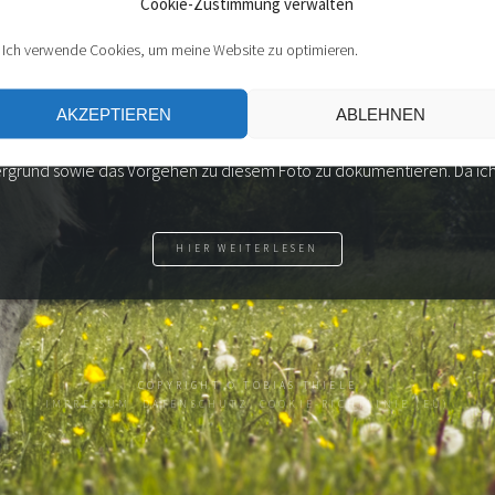
Cookie-Zustimmung verwalten
 Ich verwende Cookies, um meine Website zu optimieren.
GRAFIE MIT WEIHNACHTSKUGELN
AKZEPTIEREN
ABLEHNEN
ndesigner bearbeiten wir am b.i.b. International College in Paderb
rafie. Im Rahmen des Abschlussprojektes zu diesem Fach, war es unser
grund sowie das Vorgehen zu diesem Foto zu dokumentieren. Da ich 
HIER WEITERLESEN
COPYRIGHT ©
TOBIAS THIELE
IMPRESSUM
DATENSCHUTZ
COOKIE-RICHTLINIE (EU)