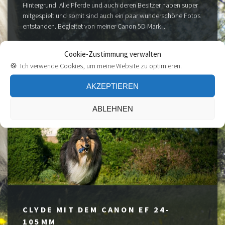
Hintergrund. Alle Pferde und auch deren Besitzer haben super
mitgespielt und somit sind auch ein paar wunderschöne Fotos
entstanden. Begleitet von meiner Canon 5D Mark ...
HIER WEITERLESEN
Cookie-Zustimmung verwalten
🍪 Ich verwende Cookies, um meine Website zu optimieren.
AKZEPTIEREN
ABLEHNEN
CLYDE MIT DEM CANON EF 24-
105MM